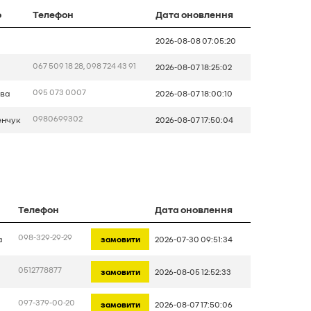
о
Телефон
Дата оновлення
2026-08-08 07:05:20
067 509 18 28, 098 724 43 91
2026-08-07 18:25:02
095 073 0007
ава
2026-08-07 18:00:10
0980699302
енчук
2026-08-07 17:50:04
Телефон
Дата оновлення
098-329-29-29
а
замовити
2026-07-30 09:51:34
0512778877
замовити
2026-08-05 12:52:33
097-379-00-20
замовити
2026-08-07 17:50:06