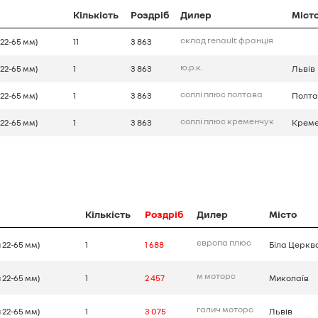
Кількість
Роздріб
Дилер
Міст
склад renault франція
 22-65 мм)
11
3 863
ю.р.к.
 22-65 мм)
1
3 863
Львів
соллі плюс полтава
 22-65 мм)
1
3 863
Полт
соллі плюс кременчук
 22-65 мм)
1
3 863
Крем
Кількість
Роздріб
Дилер
Місто
європа плюс
 22-65 мм)
1
1 688
Біла Церкв
м моторс
 22-65 мм)
1
2 457
Миколаїв
галич моторс
 22-65 мм)
1
3 075
Львів