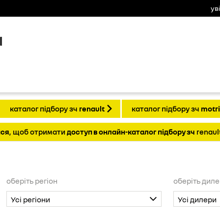
ув
а
каталог підбору зч
renault
каталог підбору зч
motr
йся
, щоб отримати
доступ в онлайн-каталог підбору зч
renaul
оберіть регіон
оберіть дил
Усі регіони
Усі дилери