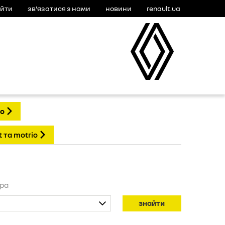
ійти
зв'язатися з нами
новини
renault.ua
io
t та motrio
ера
знайти