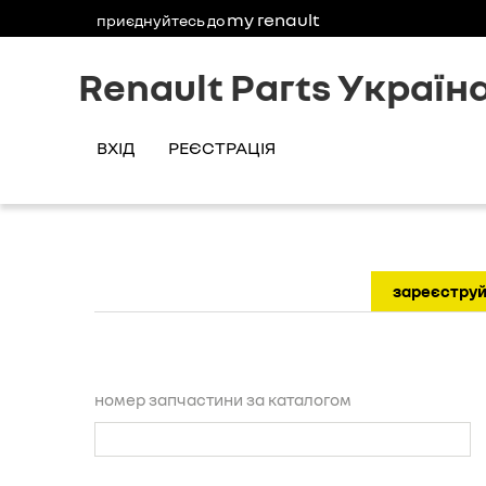
my renault
приєднуйтесь до
Renault Parts Україн
ВХІД
РЕЄСТРАЦІЯ
зареєстру
номер запчастини за каталогом