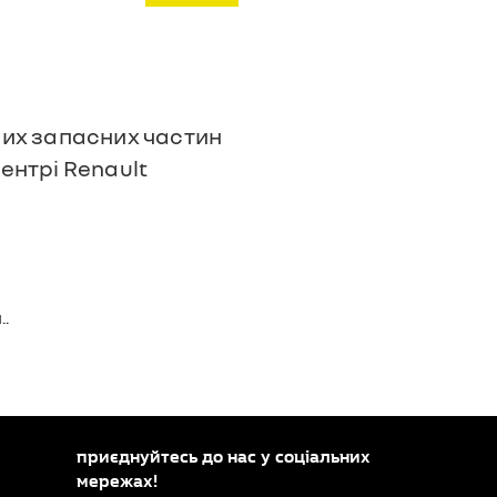
ьних запасних частин
ентрі Renault
.
приєднуйтесь до нас у соціальних
мережах!