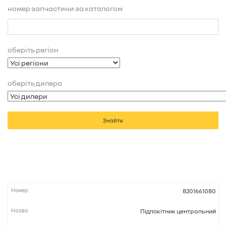
номер запчастини за каталогом
оберіть регіон
оберіть дилера
Знайти
8201661080
Підлокітник центральний