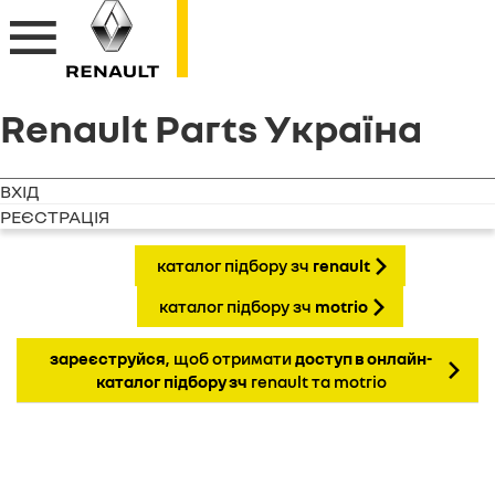
Renault Parts Україна
ВХІД
РЕЄСТРАЦІЯ
каталог підбору зч
renault
каталог підбору зч
motrio
зареєструйся
, щоб отримати
доступ в онлайн-
каталог підбору зч
renault та motrio