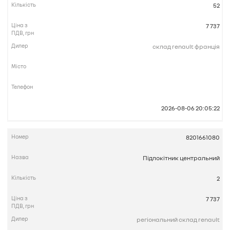
52
7 737
склад renault франція
2026-08-06 20:05:22
8201661080
Підлокітник центральний
2
7 737
регіональний склад renault