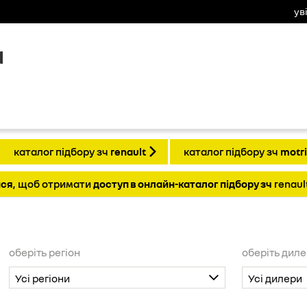
ув
а
каталог підбору зч
renault
каталог підбору зч
motr
йся
, щоб отримати
доступ в онлайн-каталог підбору зч
renaul
оберіть регіон
оберіть дил
Усі регіони
Усі дилери