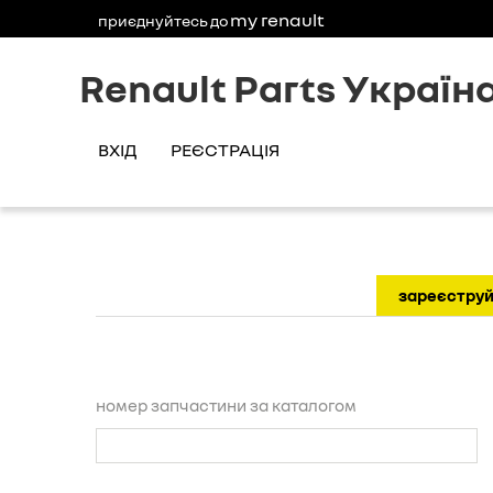
my renault
приєднуйтесь до
Renault Parts Україн
ВХІД
РЕЄСТРАЦІЯ
зареєстру
номер запчастини за каталогом