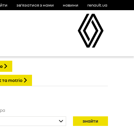
ійти
зв'язатися з нами
новини
renault.ua
io
t та motrio
ера
знайти