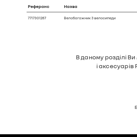
Реферанс
Назва
7717301287
Велобагажник 3 велосипеди
В даному розділі Ви
і аксесуарів