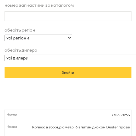
номер запчастини за каталогом
оберіть регіон
оберіть дилера
Знайти
7711658265
Колесо в зборі, діаметр 16 з литим диском Duster праве