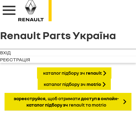
Renault Parts Україна
ВХІД
РЕЄСТРАЦІЯ
каталог підбору зч
renault
каталог підбору зч
motrio
зареєструйся
, щоб отримати
доступ в онлайн-
каталог підбору зч
renault та motrio